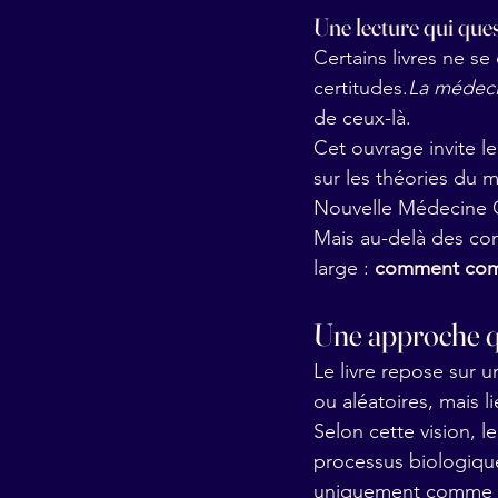
Une lecture qui que
Certains livres ne se
certitudes.
La
 médeci
de ceux-là.
Cet ouvrage invite le
sur les théories du 
Nouvelle Médecine 
Mais au-delà des conv
large : 
comment compr
Une approche q
Le livre repose sur 
ou aléatoires, mais 
Selon cette vision, l
processus biologiqu
uniquement comme u