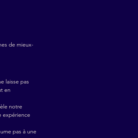
hes de mieux-
ne laisse pas 
t en 
èle notre 
e expérience 
ésume pas à une 