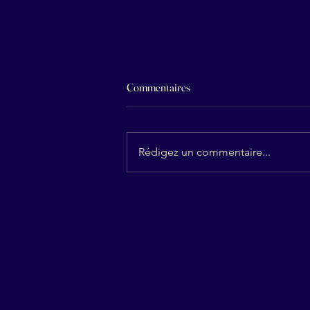
Commentaires
Rédigez un commentaire...
Reiki à distance : pourquoi ça
fonctionne réellement (et
comment se déroule une séance)