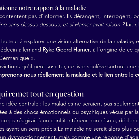
stionne notre rapport à la maladie
 contentent pas d’informer. Ils dérangent, interrogent, b
ne sans dessus dessous, et si Hamer avait raison ?
 fait 
 lecteur à explorer une vision alternative de la maladie, 
médecin allemand 
Ryke Geerd Hamer
, à l’origine de ce qu
Germanique ».
ictions qu’il peut susciter, ce livre soulève surtout une 
enons-nous réellement la maladie et le lien entre le cor
ui remet tout en question
une idée centrale : les maladies ne seraient pas seulemen
liées à des chocs émotionnels ou psychiques vécus par l
e corps réagirait à un conflit intérieur non résolu, déclen
es ayant un sens 
précis.La
 maladie ne serait alors plus p
n dysfonctionnement, mais comme une réponse d’adap