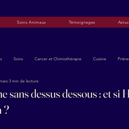
Soins Animaux
Témoignages
Astuc
es
Soins
Cancer et Chimiothérapie
Cuisine
Prière
mars
3 min de lecture
e sans dessus dessous : et si
n ?