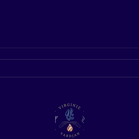
Brûlures de radiothérapie :
Coupeuse 
comment une coupeuse de feu
c'est 
peut aider à les apaiser