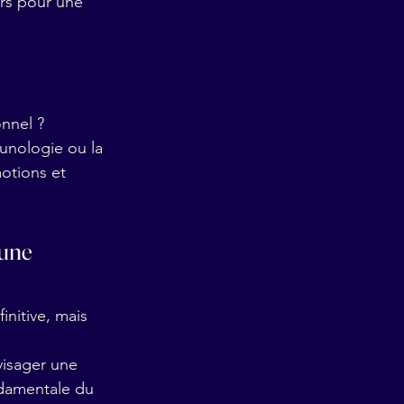
rs pour une 
onnel ?
unologie ou la 
otions et 
une 
initive, mais 
visager une 
damentale du 