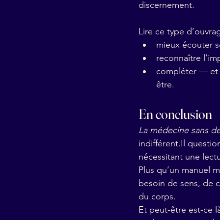
discernement.
Lire ce type d’ouvrag
mieux écouter s
reconnaître l’i
compléter — et
être.
En conclusion
La médecine sans des
indifférent.Il
 questio
nécessitant une lect
Plus qu’un manuel mé
besoin de sens, de c
du corps.
Et peut-être est-ce l