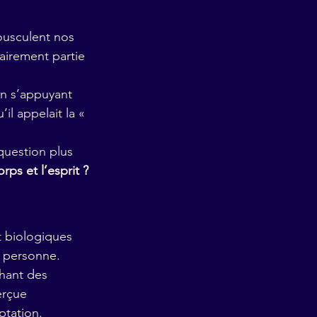
ousculent nos 
clairement partie 
en s’appuyant 
’il appelait la « 
question plus 
ps et l’esprit ?
t biologiques 
a personne.
chant des 
erçue 
tation.