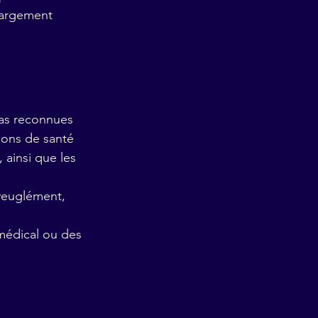
 largement 
pas reconnues 
ions de santé 
 ainsi que les 
veuglément, 
 médical ou des 