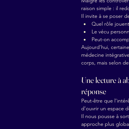
Malgré les controver
raison simple : il re
Il invite à se poser
Quel rôle jouen
Le vécu personne
Peut-on accompa
Aujourd’hui, certai
médecine intégrative 
corps, mais selon des
Une lecture à 
réponse
Peut-être que l’intérê
d’ouvrir un espace d
Il nous pousse à sor
approche plus globa