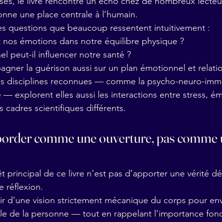
ses, le livre rencontre un écho chez de nombreux lecteu
donne une place centrale à l’humain.
 des questions que beaucoup ressentent intuitivement :
t nos émotions dans notre équilibre physique ?
l peut-il influencer notre santé ?
gner la guérison aussi sur un plan émotionnel et relati
nes disciplines reconnues — comme la psycho-neuro-imm
— explorent elles aussi les interactions entre stress, ém
 cadres scientifiques différents.
aborder comme une ouverture, pas comme 
t principal de ce livre n’est pas d’apporter une vérité déf
e réflexion.
tir d’une vision strictement mécanique du corps pour en
le de la personne — tout en rappelant l’importance fon