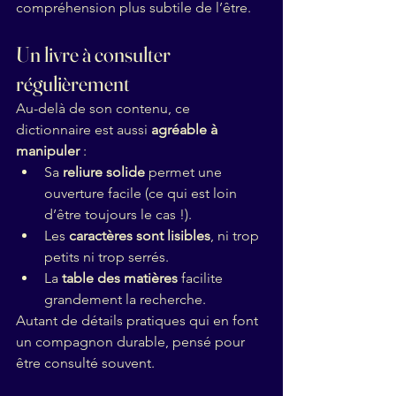
compréhension plus subtile de l’être.
Un livre à consulter 
régulièrement
Au-delà de son contenu, ce 
dictionnaire est aussi 
agréable à 
manipuler
 :
Sa 
reliure solide
 permet une 
ouverture facile (ce qui est loin 
d’être toujours le cas !).
Les 
caractères sont lisibles
, ni trop 
petits ni trop serrés.
La 
table des matières
 facilite 
grandement la recherche.
Autant de détails pratiques qui en font 
un compagnon durable, pensé pour 
être consulté souvent.