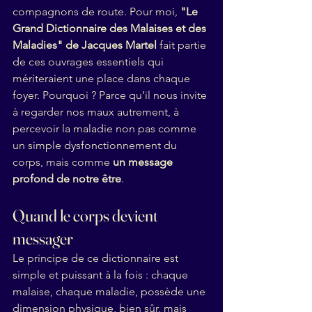
compagnons de route. Pour moi, 
"Le 
Grand Dictionnaire des Malaises et des 
Maladies" de Jacques Martel
 fait partie 
de ces ouvrages essentiels qui 
mériteraient une place dans chaque 
foyer. Pourquoi ? Parce qu’il nous invite 
à regarder nos maux autrement, à 
percevoir la maladie non pas comme 
un simple dysfonctionnement du 
corps, mais comme 
un message 
profond de notre être
.
Quand le corps devient 
messager
Le principe de ce dictionnaire est 
simple et puissant à la fois : chaque 
malaise, chaque maladie, possède une 
dimension physique, bien sûr, mais 