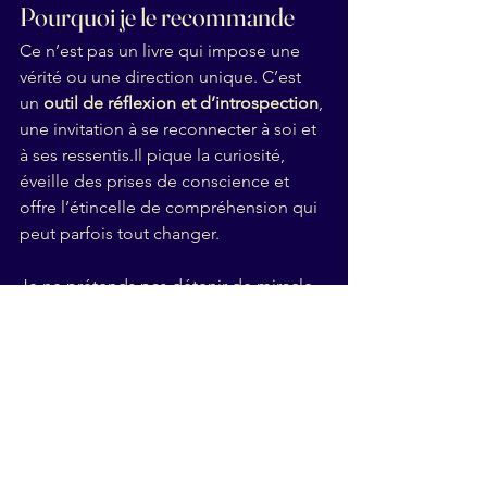
Pourquoi je le recommande
Ce n’est pas un livre qui impose une 
vérité ou une direction unique. C’est 
un 
outil de réflexion et d’introspection
, 
une invitation à se reconnecter à soi et 
à ses 
ressentis.Il
 pique la curiosité, 
éveille des prises de conscience et 
offre l’étincelle de compréhension qui 
peut parfois tout changer.
Je ne prétends pas détenir de miracle. 
Mais je crois profondément que 
le 
miracle réside déjà en chacun de nous
. 
Ce dictionnaire est simplement un 
chemin pour l’approcher, pour 
entendre ce que notre corps cherche à 
nous dire, et pour s’ouvrir à l’Amour – 
ce guérisseur universel.