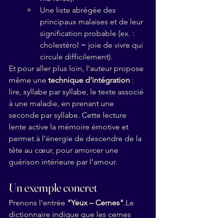
Une liste abrégée des 
principaux malaises et de leur 
signification probable (ex. : 
cholestérol = joie de vivre qui 
circule difficilement).
Et pour aller plus loin, l’auteur propose 
même une 
technique d’intégration
 : 
lire, syllabe par syllabe, le texte associé 
à une maladie, en prenant une 
seconde par syllabe. Cette lecture 
lente active la mémoire émotive et 
permet à l’énergie de descendre de la 
tête au cœur, pour amorcer une 
guérison intérieure par l’amour.
Un exemple concret
Prenons l’entrée 
"Yeux – Cernes"
.Le 
dictionnaire indique que les cernes 