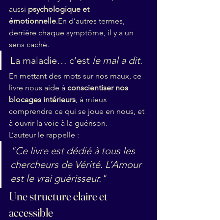
aussi 
psychologique et 
émotionnelle
.En d’autres termes, 
derrière chaque symptôme, il y a un 
sens caché.
La maladie… c’est 
le mal a dit
.
En mettant des mots sur nos maux, ce 
livre nous aide à 
conscientiser nos 
blocages intérieurs
, à mieux 
comprendre ce qui se joue en nous, et 
à ouvrir la voie à la guérison.
L’auteur le rappelle :
"Ce livre est dédié à tous les 
chercheurs de Vérité. L’Amour 
est le vrai guérisseur."
Une structure claire et 
accessible