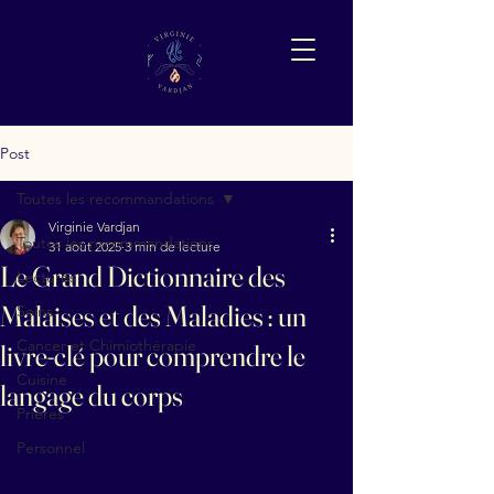
Post
Toutes les recommandations
Virginie Vardjan
Toutes les recommandations
31 août 2025
3 min de lecture
Le Grand Dictionnaire des
Lectures
Malaises et des Maladies : un
Soins
Cancer et Chimiothérapie
livre-clé pour comprendre le
Cuisine
langage du corps
Prières
Personnel