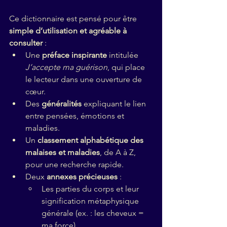
Ce dictionnaire est pensé pour être 
simple d’utilisation et agréable à 
consulter
 :
Une 
préface inspirante
 intitulée 
J’accepte ma guérison
, qui place 
le lecteur dans une ouverture de 
cœur.
Des 
généralités
 expliquant le lien 
entre pensées, émotions et 
maladies.
Un 
classement alphabétique des 
malaises et maladies
, de A à Z, 
pour une recherche rapide.
Deux 
annexes précieuses
 :
Les parties du corps et leur 
signification métaphysique 
générale (ex. : les cheveux = 
ma force).