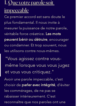
1. 
Que votre parole soit 
impeccable
Ce premier accord est sans doute le 
plus fondamental. Il nous invite à 
mesurer la puissance de notre parole, 
véritable force créatrice. 
Les mots 
peuvent bénir ou détruire
, encourager 
ou condamner. Et trop souvent, nous 
les utilisons contre nous-mêmes.
"Vous agissez contre vous-
même lorsque vous vous jugez 
et vous vous critiquez."
Avoir une parole impeccable, c’est 
choisir de 
parler avec intégrité
, d’éviter 
les commérages, de ne pas se 
rabaisser intérieurement. C’est 
reconnaître que nos paroles ont une 