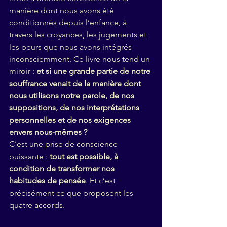
manière dont nous avons été 
conditionnés depuis l’enfance, à 
travers les croyances, les jugements et 
les peurs que nous avons intégrés 
inconsciemment. Ce livre nous tend un 
miroir : 
et si une grande partie de notre 
souffrance venait de la manière dont 
nous utilisons notre parole, de nos 
suppositions, de nos interprétations 
personnelles et de nos exigences 
envers nous-mêmes ?
C’est une prise de conscience 
puissante : 
tout est possible, à 
condition de transformer nos 
habitudes de pensée
. Et c’est 
précisément ce que proposent les 
quatre accords.