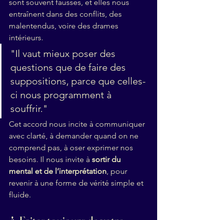
sont souvent fausses, et elles nous 
entraînent dans des conflits, des 
malentendus, voire des drames 
intérieurs.
"Il vaut mieux poser des 
questions que de faire des 
suppositions, parce que celles-
ci nous programment à 
souffrir."
Cet accord nous incite à communiquer 
avec clarté, à demander quand on ne 
comprend pas, à oser exprimer nos 
besoins. Il nous invite à 
sortir du 
mental et de l’interprétation
, pour 
revenir à une forme de vérité simple et 
fluide.