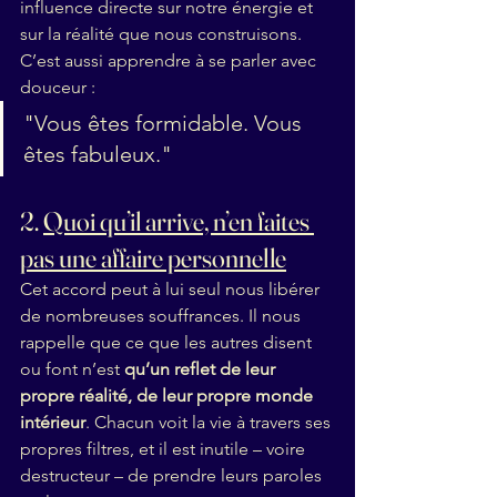
influence directe sur notre énergie et 
sur la réalité que nous construisons. 
C’est aussi apprendre à se parler avec 
douceur :
"Vous êtes formidable. Vous 
êtes fabuleux."
2. 
Quoi qu’il arrive, n’en faites 
pas une affaire personnelle
Cet accord peut à lui seul nous libérer 
de nombreuses souffrances. Il nous 
rappelle que ce que les autres disent 
ou font n’est 
qu’un reflet de leur 
propre réalité, de leur propre monde 
intérieur
. Chacun voit la vie à travers ses 
propres filtres, et il est inutile – voire 
destructeur – de prendre leurs paroles 