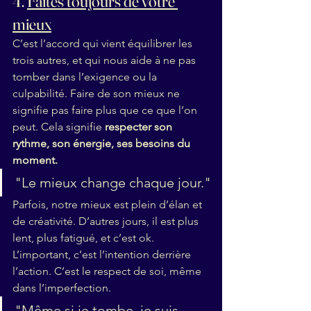
4. 
Faites toujours de votre 
mieux
C’est l’accord qui vient équilibrer les 
trois autres, et qui nous aide à ne pas 
tomber dans l’exigence ou la 
culpabilité. Faire de son mieux ne 
signifie pas faire plus que ce que l’on 
peut. Cela signifie 
respecter son 
rythme, son énergie, ses besoins du 
moment.
"Le mieux change chaque jour."
Parfois, notre mieux est plein d’élan et 
de créativité. D’autres jours, il est plus 
lent, plus fatigué, et c’est ok. 
L’important, c’est l’intention derrière 
l’action. C’est le respect de soi, même 
dans l’imperfection.
"Même si je tombe, je suis 