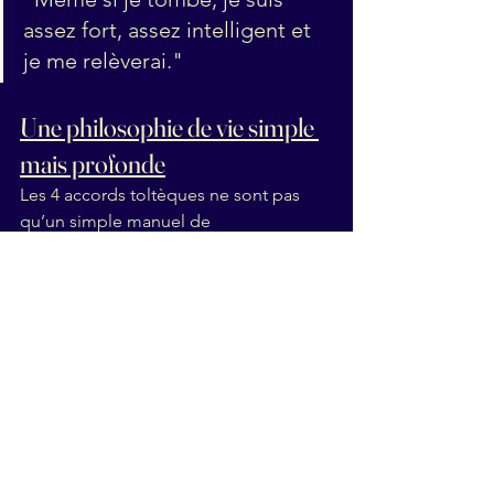
assez fort, assez intelligent et 
je me relèverai."
Une philosophie de vie simple 
mais profonde
Les 4 accords toltèques ne sont pas 
qu’un simple manuel de 
développement personnel. C’est une 
invitation à reprendre le pouvoir sur 
notre vie
, à nous libérer des schémas 
qui nous limitent, à cultiver une relation 
plus bienveillante avec nous-mêmes et 
avec les autres.
Ils demandent de la pratique, de la 
présence, de la conscience. Mais ils 
peuvent réellement transformer notre 
manière de vivre, de penser et d’aimer.