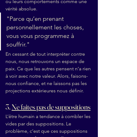
ou leurs comportements comme une 
vérité absolue.
"Parce qu’en prenant 
personnellement les choses, 
vous vous programmez à 
souffrir."
En cessant de tout interpréter contre 
nous, nous retrouvons un espace de 
paix. Ce que les autres pensent n’a rien 
à voir avec notre valeur. Alors, faisons-
nous confiance, et ne laissons pas les 
projections extérieures nous définir.
3. 
Ne faites pas de suppositions
L’être humain a tendance à combler les 
vides par des suppositions. Le 
problème, c’est que ces suppositions 