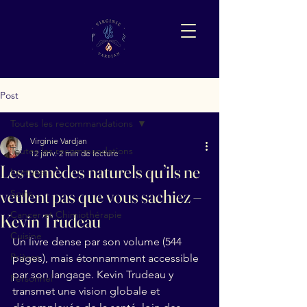
Post
Toutes les recommandations
Virginie Vardjan
Toutes les recommandations
12 janv.
2 min de lecture
Les remèdes naturels qu’ils ne
Lectures
veulent pas que vous sachiez –
Soins
Cancer et Chimiothérapie
Kevin Trudeau
Cuisine
Un livre dense par son volume (544 
Prières
pages), mais étonnamment accessible 
par son langage. Kevin Trudeau y 
Personnel
transmet une vision globale et 