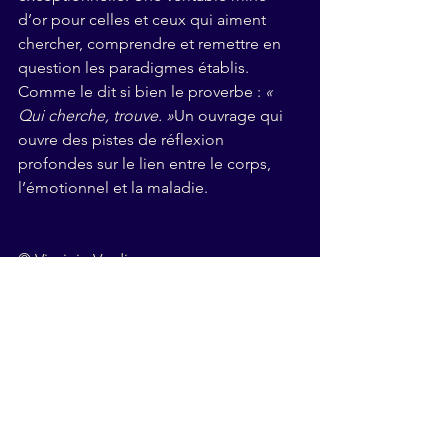
d’or pour celles et ceux qui aiment 
chercher, comprendre et remettre en 
question les paradigmes établis. 
Comme le dit si bien le proverbe : 
« 
Qui cherche, trouve. »
Un ouvrage qui 
ouvre des pistes de réflexion 
profondes sur le lien entre le corps, 
l’émotionnel et la maladie.
© Virginie Vardjan 
Cancer et Chimiothérapie
Lectures