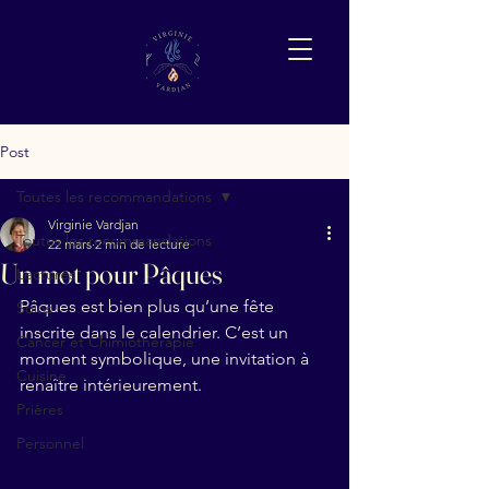
Post
Toutes les recommandations
Virginie Vardjan
Toutes les recommandations
22 mars
2 min de lecture
Un mot pour Pâques
Lectures
Pâques est bien plus qu’une fête 
Soins
inscrite dans le calendrier. C’est un 
Cancer et Chimiothérapie
moment symbolique, une invitation à 
Cuisine
renaître intérieurement.
Prières
Personnel