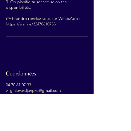
3. On planifie ta séance selon tes
disponibilités.
👉 Prendre rendez-vous sur WhatsApp :
https://wa.me/32470610733
Coordonnées
04 70 61 07 33
virginievardjanpro@gmail.com
Belgique