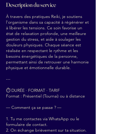
Description du service
À travers des pratiques Reiki, je soutiens
l'organisme dans sa capacité à régénérer et
à libérer les tensions. Ce soin favorise un
état de relaxation profonde, une meilleure
gestion du stress, et aide à soulager les
douleurs physiques. Chaque séance est
réalisée en respectant le rythme et les
besoins énergétiques de la personne,
permettant ainsi de retrouver une harmonie
physique et émotionnelle durable.
---
⏱ DURÉE · FORMAT · TARIF
Format : Présentiel (Tournai) ou à distance
— Comment ça se passe ? —
1. Tu me contactes via WhatsApp ou le
formulaire de contact.
2. On échange brièvement sur ta situation.