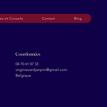
es et Conseils
Contact
Blog
Coordonnées
04 70 61 07 33
virginievardjanpro@gmail.com
Belgique