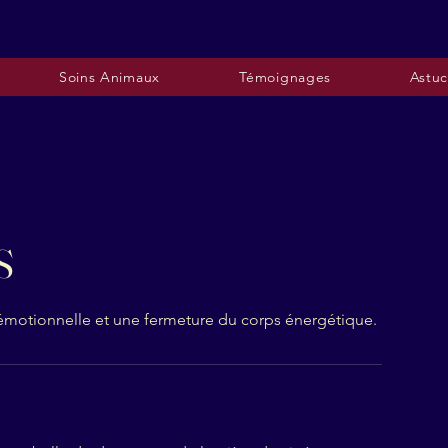
Soins Animaux
Témoignages
Astuc
S
 émotionnelle et une fermeture du corps énergétique.