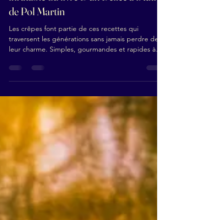
inratable du livre D'un Délice à l'Autre
de Pol Martin
Les crêpes font partie de ces recettes qui
traversent les générations sans jamais perdre de
leur charme. Simples, gourmandes et rapides à
préparer, elles s'invitent aussi bien au petit-
déjeuner qu'au goûter ou lors d'un brunch en
famille. En feuilletant le livre D'un Délice à l'Autre
de Pol Martin, je suis tombée sur une recette
intitulée « Crêpes lève-tôt ». Curieuse, je l'ai
testée… et le résultat est à la hauteur de sa
réputation : des crêpes fines, souples et
délicieuseme