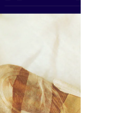
praticienne n'est pas en face de moi ? C'est la
question que j'entend le plus souvent à propos du
Reiki à distance. La réponse tient en une idée
simple : le Reiki agit sur l'énergie, pas sur le
contact physique. La présence physique aide
certaines personnes à se détendre plus vite, mais
elle n'est pas la condition du soin. Ce qui se passe
concrètement pendant la séance Un horaire est
fixé à l'avance. Vous vous installez confortablemen