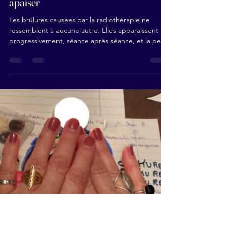
3 juil.
2 min de lecture
Brûlures de radiothérapie : comment
une coupeuse de feu peut aider à les
apaiser
Les brûlures causées par la radiothérapie ne
ressemblent à aucune autre. Elles apparaissent
progressivement, séance après séance, et la peau
reste fragile pendant des semaines. Les crèmes
prescrites soulagent parfois, mais beaucoup de
patientes cherchent un complément pour tenir le
rythme des séances sans que la douleur ne
devienne insupportable. Ce que rapportent mes
patientes suivies Marize, Anaïs et Lila ont toutes
les trois suivi un protocole de radiothérapie et fait
appe