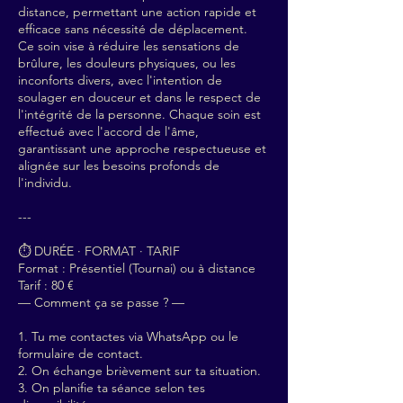
distance, permettant une action rapide et
efficace sans nécessité de déplacement.
Ce soin vise à réduire les sensations de
brûlure, les douleurs physiques, ou les
inconforts divers, avec l'intention de
soulager en douceur et dans le respect de
l'intégrité de la personne. Chaque soin est
effectué avec l'accord de l'âme,
garantissant une approche respectueuse et
alignée sur les besoins profonds de
l'individu.
---
⏱ DURÉE · FORMAT · TARIF
Format : Présentiel (Tournai) ou à distance
Tarif : 80 €
— Comment ça se passe ? —
1. Tu me contactes via WhatsApp ou le
formulaire de contact.
2. On échange brièvement sur ta situation.
3. On planifie ta séance selon tes