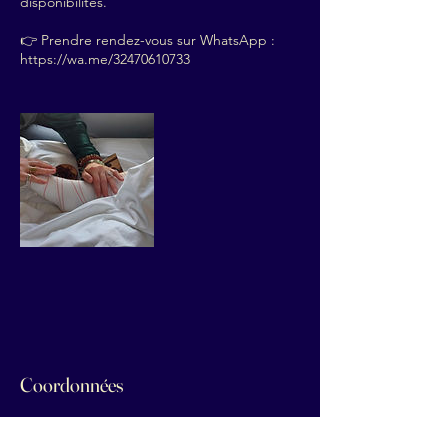
disponibilités.
👉 Prendre rendez-vous sur WhatsApp :
https://wa.me/32470610733
Coordonnées
04 70 61 07 33
virginievardjanpro@gmail.com