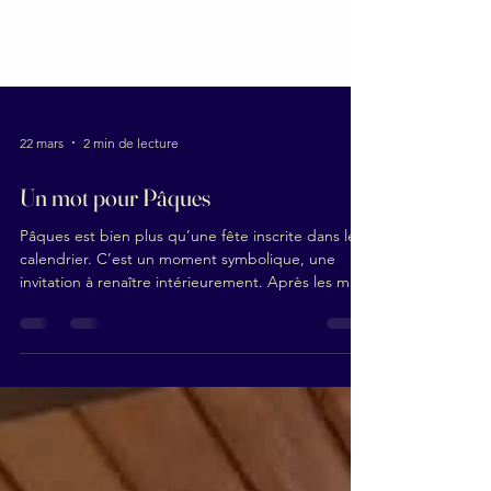
22 mars
2 min de lecture
Un mot pour Pâques
Pâques est bien plus qu’une fête inscrite dans le
calendrier. C’est un moment symbolique, une
invitation à renaître intérieurement. Après les mois
d’hiver, souvent marqués par l’introspection, le
ralentissement et parfois les remises en question,
la nature nous rappelle doucement que tout
revient à la vie. Les bourgeons apparaissent, la
lumière s’installe un peu plus chaque jour, et une
nouvelle énergie circule. Pâques porte ce
message universel : celui du renouveau. Accueill