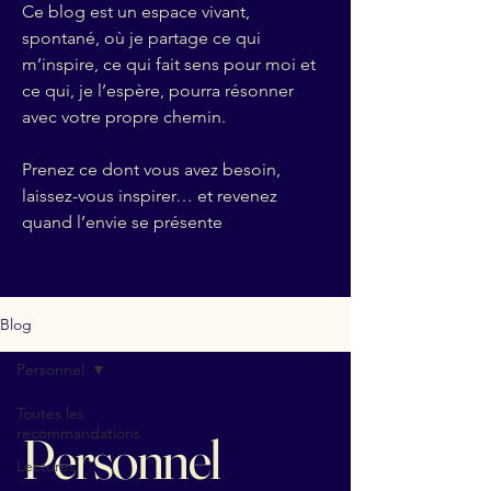
Ce blog est un espace vivant,
spontané, où je partage ce qui
m’inspire, ce qui fait sens pour moi et
ce qui, je l’espère, pourra résonner
avec votre propre chemin.
Prenez ce dont vous avez besoin,
laissez-vous inspirer… et revenez
quand l’envie se présente
Blog
Personnel
Toutes les
recommandations
Personnel
Lectures