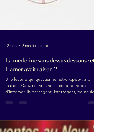
12 mars
3 min de lecture
La médecine sans dessus dessous : et si
Hamer avait raison ?
Une lecture qui questionne notre rapport à la
maladie Certains livres ne se contentent pas
d’informer. Ils dérangent, interrogent, bousculent
nos certitudes. La médecine sans dessus dessous,
et si Hamer avait raison ? fait clairement partie de
ceux-là. Cet ouvrage invite le lecteur à explorer
une vision alternative de la maladie, en s’appuyant