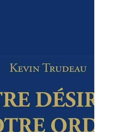
vingt ans après sa sortie, une référence
incontournable pour quiconque s’intéresse aux
liens profonds entre le corps, l’esprit et la
guérison.À mi-chemin entre l’enquête scientifique
et le témoignage humain, ce livre soulève une
question essentielle : et si chacun de nous
détenait en lui un système guérisseur naturel,
capable d’inverser le cours de la maladie ? Une
enquête scienti