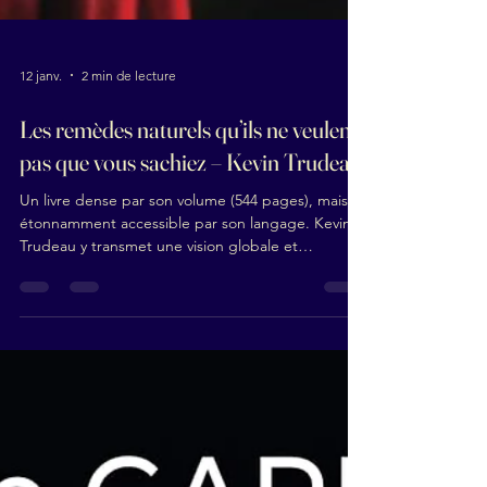
12 janv.
2 min de lecture
Les remèdes naturels qu’ils ne veulent
pas que vous sachiez – Kevin Trudeau
Un livre dense par son volume (544 pages), mais
étonnamment accessible par son langage. Kevin
Trudeau y transmet une vision globale et
décomplexée de la santé, loin des discours
alarmistes ou technicistes. C’est un ouvrage que
l’on peut lire à son rythme, sans pression : 2 à 4
pages par jour suffisent largement pour intégrer
les informations, ce qui en fait une lecture idéale
pour celles et ceux qui manquent de temps mais
veulent reprendre la main sur leur bien-être. L’un