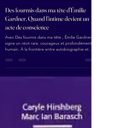
30 déc. 2025
2 min de lecture
Des fourmis dans ma tête d'Émilie
Gardner, Quand l’intime devient un
acte de conscience
Avec Des fourmis dans ma tête , Émilie Gardner
signe un récit rare, courageux et profondément
humain. À la frontière entre autobiographie et
autofiction, ce livre nous plonge au cœur d’une
expérience encore trop méconnue : le Trouble
Dissociatif de l’Identité. Tout commence par une
nouvelle amnésie. Puis une question vertigineuse :
qui sont ces “autres” qui vivent à sa place ?
Thérapeute de profession, Émilie découvre que ce
qu’elle accompagnait chez les autres la concerne