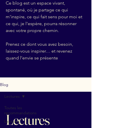
Ce blog est un espace vivant,
spontané, où je partage ce qui
m’inspire, ce qui fait sens pour moi et
ce qui, je l’espère, pourra résonner
avec votre propre chemin.
Prenez ce dont vous avez besoin,
laissez-vous inspirer… et revenez
quand l’envie se présente
Blog
Lectures
Toutes les
recommandations
Lectures
Lectures