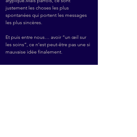
atypique.Mais parfois, ce sont 
justement les choses les plus 
spontanées qui portent les messages 
les plus sincères.
Et puis entre nous… avoir “un œil sur 
les soins”, ce n’est peut-être pas une si 
mauvaise idée finalement.
© Virginie Vardjan
Voir tout
Posts récents