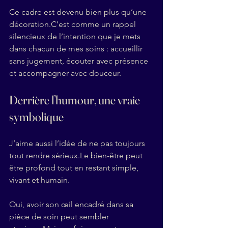
Ce cadre est devenu bien plus qu’une 
décoration.C’est comme un rappel 
silencieux de l’intention que je mets 
dans chacun de mes soins : accueillir 
sans jugement, écouter avec présence 
et accompagner avec douceur.
Derrière l’humour, une vraie 
symbolique
J’aime aussi l’idée de ne pas toujours 
tout rendre sérieux.Le bien-être peut 
être profond tout en restant simple, 
vivant et humain.
Oui, avoir son œil encadré dans sa 
pièce de soin peut sembler 