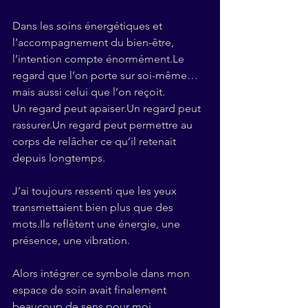
Dans les soins énergétiques et 
l’accompagnement du bien-être, 
l’intention compte énormément.Le 
regard que l’on porte sur soi-même… 
mais aussi celui que l’on reçoit.
Un regard peut apaiser.Un regard peut 
rassurer.Un regard peut permettre au 
corps de relâcher ce qu’il retenait 
depuis longtemps.
J’ai toujours ressenti que les yeux 
transmettaient bien plus que des 
mots.Ils reflètent une énergie, une 
présence, une vibration.
Alors intégrer ce symbole dans mon 
espace de soin avait finalement 
beaucoup de sens pour moi.