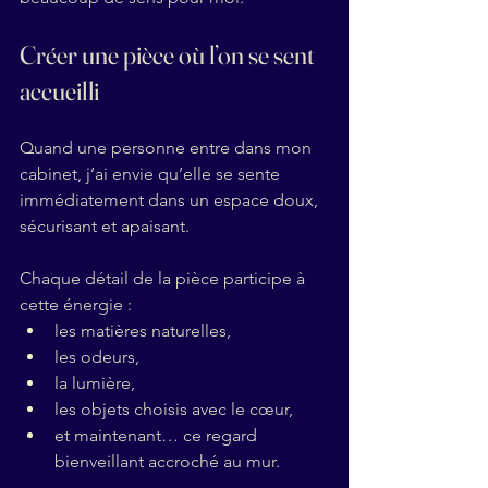
Créer une pièce où l’on se sent 
accueilli
Quand une personne entre dans mon 
cabinet, j’ai envie qu’elle se sente 
immédiatement dans un espace doux, 
sécurisant et apaisant.
Chaque détail de la pièce participe à 
cette énergie :
les matières naturelles,
les odeurs,
la lumière,
les objets choisis avec le cœur,
et maintenant… ce regard 
bienveillant accroché au mur.