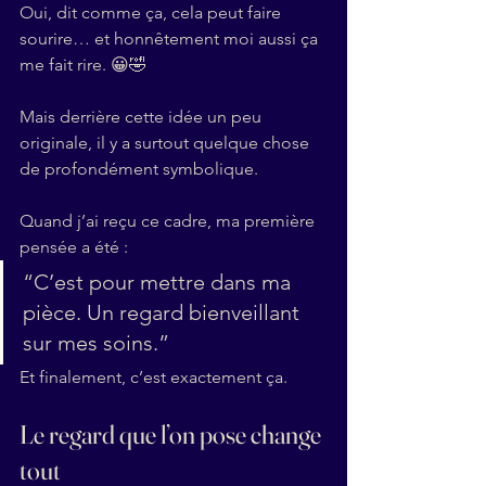
Oui, dit comme ça, cela peut faire 
sourire… et honnêtement moi aussi ça 
me fait rire. 😀🤣
Mais derrière cette idée un peu 
originale, il y a surtout quelque chose 
de profondément symbolique.
Quand j’ai reçu ce cadre, ma première 
pensée a été :
“C’est pour mettre dans ma 
pièce. Un regard bienveillant 
sur mes soins.”
Et finalement, c’est exactement ça.
Le regard que l’on pose change 
tout