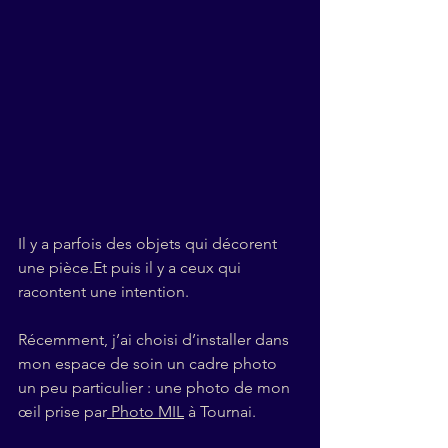
Il y a parfois des objets qui décorent 
une 
pièce.Et
 puis il y a ceux qui 
racontent une intention.
Récemment, j’ai choisi d’installer dans 
mon espace de soin un cadre photo 
un peu particulier : une photo de mon 
œil prise par
 Photo MIL
 à Tournai. 